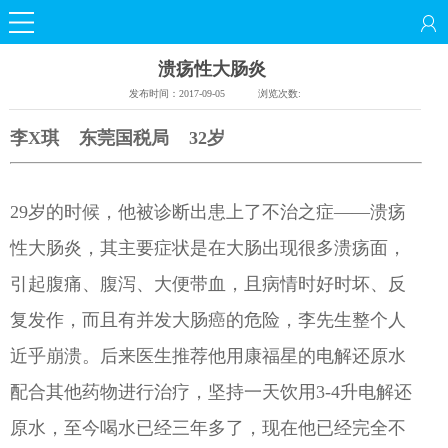
溃疡性大肠炎
发布时间：
2017-09-05
浏览次数:
李
X
琪
东莞国税局 32
岁
29岁的时候，他被诊断出患上了不治之症——溃疡
性大肠炎，其主要症状是在大肠出现很多溃疡面，
引起腹痛、腹泻、大便带血，且病情时好时坏、反
复发作，而且有并发大肠癌的危险，李先生整个人
近乎崩溃。后来医生推荐他用康福星的电解还原水
配合其他药物进行治疗，坚持一天饮用3-4
升电解还
原水，至今喝水已经三年多了，现在他已经完全不