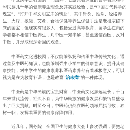
中医药学是我国的一门国粹，它凝聚着深邃的哲学智慧和中
华民族几千年的健康养生理念及其实践经验，是“中国古代科学的
瑰宝”、“打开中华文明宝库的钥匙”。
其中针灸、推拿、经络养
生、火疗、拔罐、艾灸、食物保健等养生保健手法是老祖宗留下
来的国宝，但现实有很多人，包括受过高等教育、留学生在内的
学者都不相信中医养生，对中医一知半解，甚至迷信西医，反对
中医，并形成根深蒂固的观念。
中医药文化进校园，不仅能够弘扬和传承中华传统文化，通
过普及中医药知识，也能够增强中小学生的健康意识，提升其健
康技能，对中学生的健康素养和医药素养都有着积极意义，可以
视为是在为教育补课，也是教育
“
治未病
”
的一种体现。
中医药是中华民族的宝贵财富，中医药文化源远流长，千百
年来世代流传，经久不衰，为中华民族的健康发展和繁衍昌盛做
出了巨大贡献。时至今日，中医药仍然在医药领域屈指可数，独
树一帜，发挥着重要的健康保障作用。
近几年，国务院、全国卫生与健康大会上多次强调，要把老